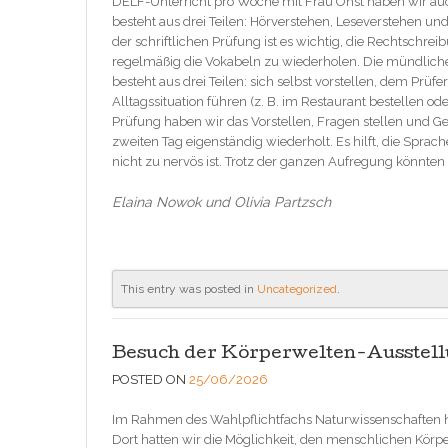
DELF-Unterricht pro Woche mit Frau Ohst haben wir auch 
besteht aus drei Teilen: Hörverstehen, Leseverstehen und
der schriftlichen Prüfung ist es wichtig, die Rechtschre
regelmäßig die Vokabeln zu wiederholen. Die mündliche 
besteht aus drei Teilen: sich selbst vorstellen, dem Prüf
Alltagssituation führen (z. B. im Restaurant bestellen o
Prüfung haben wir das Vorstellen, Fragen stellen und Ge
zweiten Tag eigenständig wiederholt. Es hilft, die Spra
nicht zu nervös ist. Trotz der ganzen Aufregung könnte
Elaina Nowok und Olivia Partzsch
This entry was posted in
Uncategorized
.
Besuch der Körperwelten-Ausstell
POSTED ON
25/06/2026
Im Rahmen des Wahlpflichtfachs Naturwissenschaften h
Dort hatten wir die Möglichkeit, den menschlichen Körp