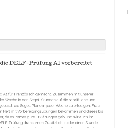
WordPres
contact
form
plugin
uf die DELF-Prüfung A1 vorbereitet
ung A1 für Französisch gemacht. Zusammen mit unserer
der Woche in den SegeL-Stunden auf die schriftliche und
gepasst, die SegeL-Pläne in jeder Woche zu erledigen. Frau
 ein Heft mit Vorbereitungsübungen bekommen und dieses bis
wer, da es immer gute Erklärungen gab und wir auch im
r DELF-Prüfung drankamen.Zusätzlich zu der einen Stunde