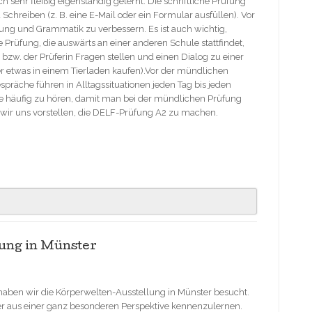
sehr fleißig eigenständig gelernt. Die schriftliche Prüfung
 Schreiben (z. B. eine E-Mail oder ein Formular ausfüllen). Vor
ibung und Grammatik zu verbessern. Es ist auch wichtig,
Prüfung, die auswärts an einer anderen Schule stattfindet,
er bzw. der Prüferin Fragen stellen und einen Dialog zu einer
der etwas in einem Tierladen kaufen).Vor der mündlichen
spräche führen in Alltagssituationen jeden Tag bis jeden
che häufig zu hören, damit man bei der mündlichen Prüfung
n wir uns vorstellen, die DELF-Prüfung A2 zu machen.
ung in Münster
aben wir die Körperwelten-Ausstellung in Münster besucht.
er aus einer ganz besonderen Perspektive kennenzulernen.