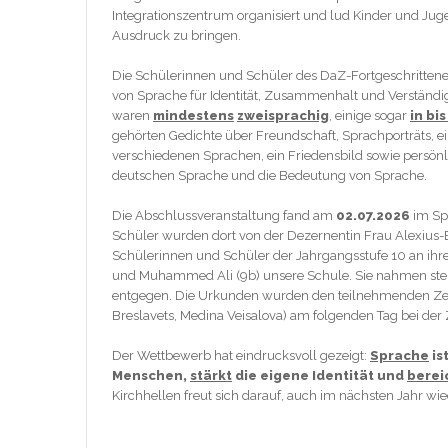
Integrationszentrum organisiert und lud Kinder und Juge
Ausdruck zu bringen.
Die Schülerinnen und Schüler des DaZ-Fortgeschrittenenk
von Sprache für Identität, Zusammenhalt und Verständig
waren
mindestens
zweisprachig
, einige sogar
in bi
gehörten Gedichte über Freundschaft, Sprachporträts, 
verschiedenen Sprachen, ein Friedensbild sowie persönl
deutschen Sprache und die Bedeutung von Sprache.
Die Abschlussveranstaltung fand am
02.07.2026
im Spi
Schüler wurden dort von der Dezernentin Frau Alexius-Ei
Schülerinnen und Schüler der Jahrgangsstufe 10 an ihr
und Muhammed Ali (9b) unsere Schule. Sie nahmen stell
entgegen. Die Urkunden wurden den teilnehmenden Zehnt
Breslavets, Medina Veisalova) am folgenden Tag bei der
Der Wettbewerb hat eindrucksvoll gezeigt:
Sprache
is
Menschen,
stärkt
die eigene Identität und
berei
Kirchhellen freut sich darauf, auch im nächsten Jahr 