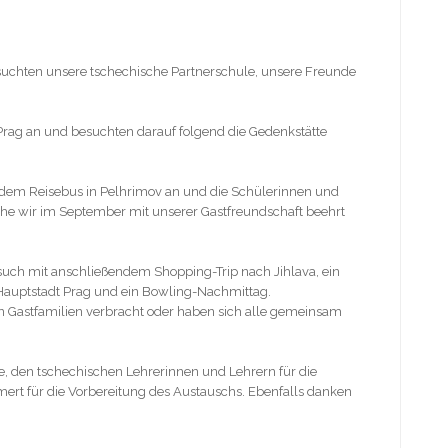
esuchten unsere tschechische Partnerschule, unsere Freunde
ag an und besuchten darauf folgend die Gedenkstätte
 dem Reisebus in Pelhrimov an und die Schülerinnen und
che wir im September mit unserer Gastfreundschaft beehrt
such mit anschließendem Shopping-Trip nach Jihlava, ein
Hauptstadt Prag und ein Bowling-Nachmittag.
n Gastfamilien verbracht oder haben sich alle gemeinsam
, den tschechischen Lehrerinnen und Lehrern für die
ert für die Vorbereitung des Austauschs. Ebenfalls danken