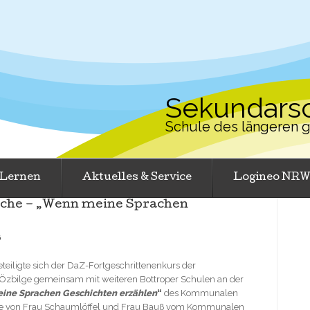
Sekundarsc
Schule des längeren
Lernen
Aktuelles & Service
Logineo NR
ache – „Wenn meine Sprachen
6
eteiligte sich der DaZ-Fortgeschrittenenkurs der
 Özbilge gemeinsam mit weiteren Bottroper Schulen an der
ine Sprachen Geschichten erzählen
“
des Kommunalen
urde von Frau Schaumlöffel und Frau Bauß vom Kommunalen