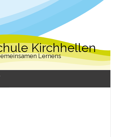
hule Kirchhellen
 gemeinsamen Lernens
W