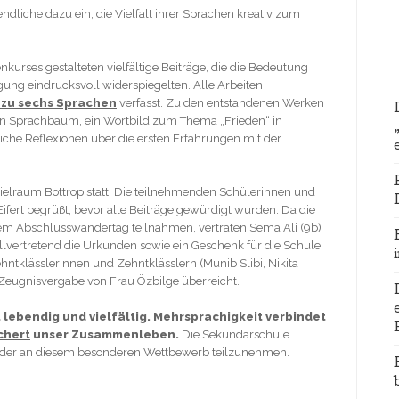
ndliche dazu ein, die Vielfalt ihrer Sprachen kreativ zum
urses gestalteten vielfältige Beiträge, die die Bedeutung
ung eindrucksvoll widerspiegelten. Alle Arbeiten
s zu sechs Sprachen
verfasst. Zu den entstandenen Werken
ein Sprachbaum, ein Wortbild zum Thema „Frieden“ in
iche Reflexionen über die ersten Erfahrungen mit der
elraum Bottrop statt. Die teilnehmenden Schülerinnen und
fert begrüßt, bevor alle Beiträge gewürdigt wurden. Da die
em Abschlusswandertag teilnahmen, vertraten Sema Ali (9b)
vertretend die Urkunden sowie ein Geschenk für die Schule
klässlerinnen und Zehntklässlern (Munib Slibi, Nikita
 Zeugnisvergabe von Frau Özbilge überreicht.
t
lebendig
und
vielfältig
.
Mehrsprachigkeit
verbindet
chert
unser Zusammenleben.
Die Sekundarschule
wieder an diesem besonderen Wettbewerb teilzunehmen.