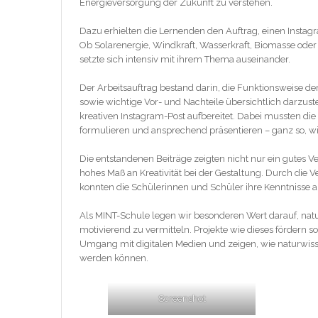
Energieversorgung der Zukunft zu verstehen.
Dazu erhielten die Lernenden den Auftrag, einen Instag
Ob Solarenergie, Windkraft, Wasserkraft, Biomasse oder 
setzte sich intensiv mit ihrem Thema auseinander.
Der Arbeitsauftrag bestand darin, die Funktionsweise de
sowie wichtige Vor- und Nachteile übersichtlich darzus
kreativen Instagram-Post aufbereitet. Dabei mussten di
formulieren und ansprechend präsentieren – ganz so, wie
Die entstandenen Beiträge zeigten nicht nur ein gutes 
hohes Maß an Kreativität bei der Gestaltung. Durch die
konnten die Schülerinnen und Schüler ihre Kenntnisse
Als MINT-Schule legen wir besonderen Wert darauf, natu
motivierend zu vermitteln. Projekte wie dieses fördern 
Umgang mit digitalen Medien und zeigen, wie naturwiss
werden können.
Screenshot