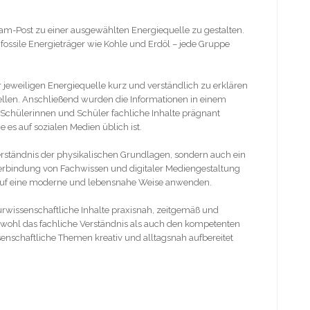
ram-Post zu einer ausgewählten Energiequelle zu gestalten.
fossile Energieträger wie Kohle und Erdöl – jede Gruppe
r jeweiligen Energiequelle kurz und verständlich zu erklären
tellen. Anschließend wurden die Informationen in einem
e Schülerinnen und Schüler fachliche Inhalte prägnant
 es auf sozialen Medien üblich ist.
Verständnis der physikalischen Grundlagen, sondern auch ein
 Verbindung von Fachwissen und digitaler Mediengestaltung
 auf eine moderne und lebensnahe Weise anwenden.
rwissenschaftliche Inhalte praxisnah, zeitgemäß und
sowohl das fachliche Verständnis als auch den kompetenten
enschaftliche Themen kreativ und alltagsnah aufbereitet