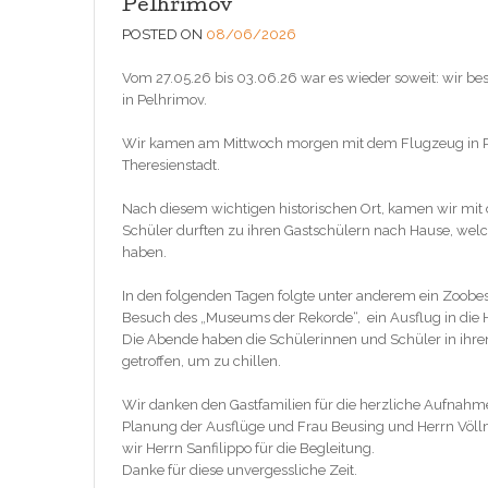
Pelhřimov
POSTED ON
08/06/2026
Vom 27.05.26 bis 03.06.26 war es wieder soweit: wir b
in Pelhrimov.
Wir kamen am Mittwoch morgen mit dem Flugzeug in Pr
Theresienstadt.
Nach diesem wichtigen historischen Ort, kamen wir mit
Schüler durften zu ihren Gastschülern nach Hause, wel
haben.
In den folgenden Tagen folgte unter anderem ein Zoobe
Besuch des „Museums der Rekorde“, ein Ausflug in die 
Die Abende haben die Schülerinnen und Schüler in ihre
getroffen, um zu chillen.
Wir danken den Gastfamilien für die herzliche Aufnahme
Planung der Ausflüge und Frau Beusing und Herrn Völlm
wir Herrn Sanfilippo für die Begleitung.
Danke für diese unvergessliche Zeit.