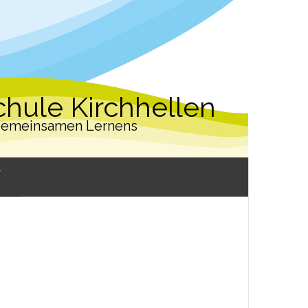
hule Kirchhellen
 gemeinsamen Lernens
W