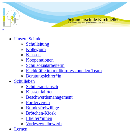
Sekundarschule Kirchhellen
Schule des längeren gemeinsamen Lernens
-
Unsere Schule
Schulleitung
Kollegium
Klassen
Kooperationen
Schulsozialarbeiterin
Fachkräfte im multiprofessionellen Team
Beratungslehrer*in
Schulleben
Schüleraustausch
Klassenfahrten
Beschwerdemanagement
Förderverein
Bundesfreiwillige
Brötchen-Kiosk
I-helfer*innen
Vorlesewettbewerb
Lernen