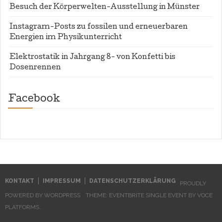
Besuch der Körperwelten-Ausstellung in Münster
Instagram-Posts zu fossilen und erneuerbaren
Energien im Physikunterricht
Elektrostatik in Jahrgang 8- von Konfetti bis
Dosenrennen
Facebook
WordPress
contact
form
plugin
KONTAKT
IMPRESSUM
DATENSCHUTZERKLÄRUNG
PROUDLY
POWERED BY WORDPRESS
THEME: EVENTBRITE SINGLE EVENT BY
VOCE
PLATFORMS
.