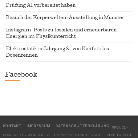
Prüfung A1 vorbereitet haben
Besuch der Körperwelten-Ausstellung in Münster
Instagram-Posts zu fossilen und erneuerbaren
Energien im Physikunterricht
Elektrostatik in Jahrgang 8- von Konfetti bis
Dosenrennen
Facebook
WordPress
contact
form
plugin
KONTAKT
IMPRESSUM
DATENSCHUTZERKLÄRUNG
PROUDLY
POWERED BY WORDPRESS
THEME: EVENTBRITE SINGLE EVENT BY
VOCE