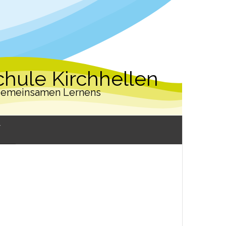
hule Kirchhellen
 gemeinsamen Lernens
W