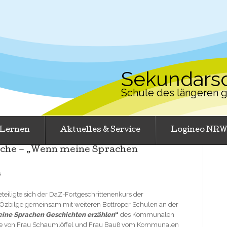
Sekundarsc
Schule des längeren
Lernen
Aktuelles & Service
Logineo NR
ache – „Wenn meine Sprachen
6
eteiligte sich der DaZ-Fortgeschrittenenkurs der
 Özbilge gemeinsam mit weiteren Bottroper Schulen an der
ine Sprachen Geschichten erzählen
“
des Kommunalen
urde von Frau Schaumlöffel und Frau Bauß vom Kommunalen