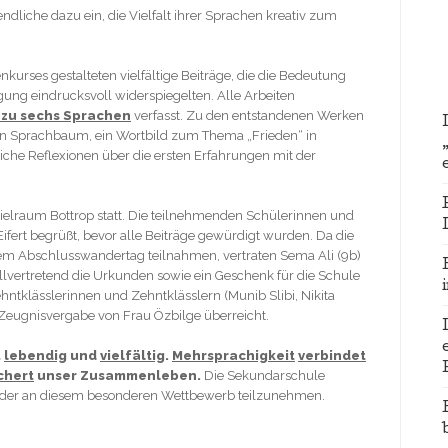
ndliche dazu ein, die Vielfalt ihrer Sprachen kreativ zum
urses gestalteten vielfältige Beiträge, die die Bedeutung
ung eindrucksvoll widerspiegelten. Alle Arbeiten
s zu sechs Sprachen
verfasst. Zu den entstandenen Werken
ein Sprachbaum, ein Wortbild zum Thema „Frieden“ in
iche Reflexionen über die ersten Erfahrungen mit der
elraum Bottrop statt. Die teilnehmenden Schülerinnen und
fert begrüßt, bevor alle Beiträge gewürdigt wurden. Da die
em Abschlusswandertag teilnahmen, vertraten Sema Ali (9b)
vertretend die Urkunden sowie ein Geschenk für die Schule
klässlerinnen und Zehntklässlern (Munib Slibi, Nikita
 Zeugnisvergabe von Frau Özbilge überreicht.
t
lebendig
und
vielfältig
.
Mehrsprachigkeit
verbindet
chert
unser Zusammenleben.
Die Sekundarschule
wieder an diesem besonderen Wettbewerb teilzunehmen.