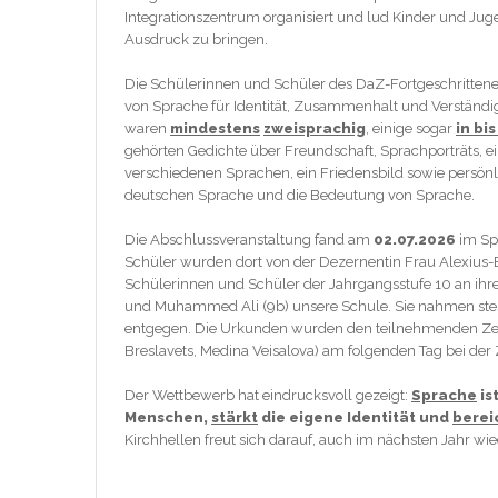
Integrationszentrum organisiert und lud Kinder und Juge
Ausdruck zu bringen.
Die Schülerinnen und Schüler des DaZ-Fortgeschrittenenk
von Sprache für Identität, Zusammenhalt und Verständig
waren
mindestens
zweisprachig
, einige sogar
in bi
gehörten Gedichte über Freundschaft, Sprachporträts, 
verschiedenen Sprachen, ein Friedensbild sowie persönl
deutschen Sprache und die Bedeutung von Sprache.
Die Abschlussveranstaltung fand am
02.07.2026
im Spi
Schüler wurden dort von der Dezernentin Frau Alexius-Ei
Schülerinnen und Schüler der Jahrgangsstufe 10 an ihr
und Muhammed Ali (9b) unsere Schule. Sie nahmen stell
entgegen. Die Urkunden wurden den teilnehmenden Zehnt
Breslavets, Medina Veisalova) am folgenden Tag bei der
Der Wettbewerb hat eindrucksvoll gezeigt:
Sprache
is
Menschen,
stärkt
die eigene Identität und
berei
Kirchhellen freut sich darauf, auch im nächsten Jahr 