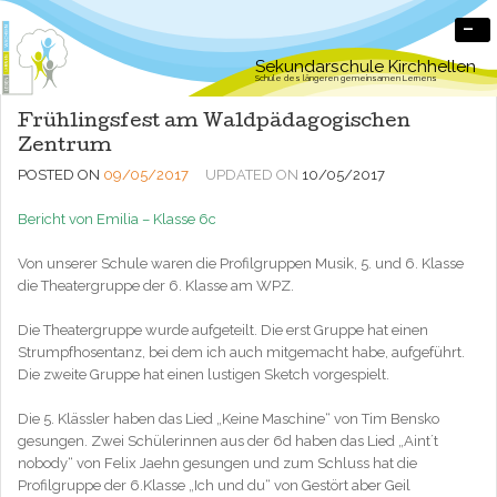
-
Sekundarschule Kirchhellen
Schule des längeren gemeinsamen Lernens
Frühlingsfest am Waldpädagogischen
Zentrum
POSTED ON
09/05/2017
UPDATED ON
10/05/2017
Bericht von Emilia – Klasse 6c
Von unserer Schule waren die Profilgruppen Musik, 5. und 6. Klasse
die Theatergruppe der 6. Klasse am WPZ.
Die Theatergruppe wurde aufgeteilt. Die erst Gruppe hat einen
Strumpfhosentanz, bei dem ich auch mitgemacht habe, aufgeführt.
Die zweite Gruppe hat einen lustigen Sketch vorgespielt.
Die 5. Klässler haben das Lied „Keine Maschine“ von Tim Bensko
gesungen. Zwei Schülerinnen aus der 6d haben das Lied „Aint´t
nobody“ von Felix Jaehn gesungen und zum Schluss hat die
Profilgruppe der 6.Klasse „Ich und du“ von Gestört aber Geil