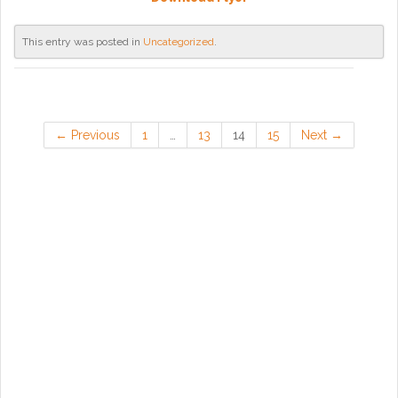
This entry was posted in
Uncategorized
.
← Previous
1
…
13
14
15
Next →