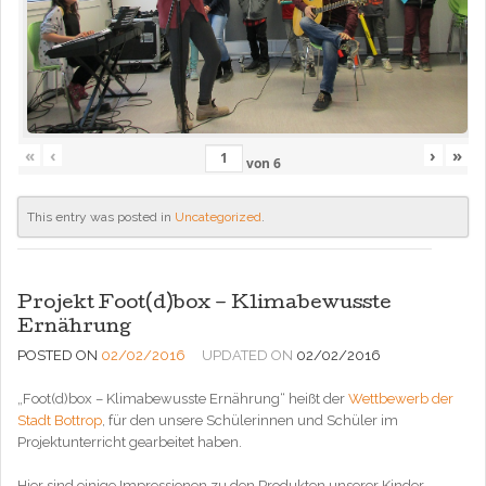
«
‹
›
»
von
6
This entry was posted in
Uncategorized
.
Projekt Foot(d)box – Klimabewusste
Ernährung
POSTED ON
02/02/2016
UPDATED ON
02/02/2016
„Foot(d)box – Klimabewusste Ernährung“ heißt der
Wettbewerb der
Stadt Bottrop
, für den unsere Schülerinnen und Schüler im
Projektunterricht gearbeitet haben.
Hier sind einige Impressionen zu den Produkten unserer Kinder.