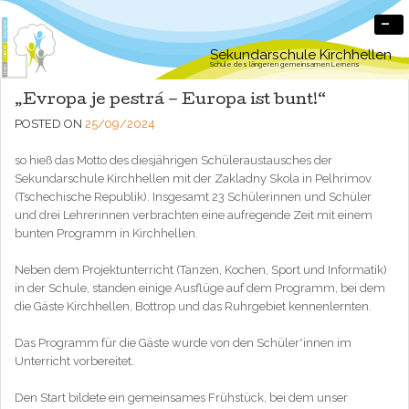
-
Sekundarschule Kirchhellen
Schule des längeren gemeinsamen Lernens
„Evropa je pestrá – Europa ist bunt!“
POSTED ON
25/09/2024
so hieß das Motto des diesjährigen Schüleraustausches der
Sekundarschule Kirchhellen mit der Zakladny Skola in Pelhrimov
(Tschechische Republik). Insgesamt 23 Schülerinnen und Schüler
und drei Lehrerinnen verbrachten eine aufregende Zeit mit einem
bunten Programm in Kirchhellen.
Neben dem Projektunterricht (Tanzen, Kochen, Sport und Informatik)
in der Schule, standen einige Ausflüge auf dem Programm, bei dem
die Gäste Kirchhellen, Bottrop und das Ruhrgebiet kennenlernten.
Das Programm für die Gäste wurde von den Schüler*innen im
Unterricht vorbereitet.
Den Start bildete ein gemeinsames Frühstück, bei dem unser