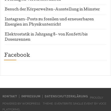
Besuch der Körperwelten-Ausstellung in Münster
Instagram-Posts zu fossilen und erneuerbaren
Energien im Physikunterricht
Elektrostatik in Jahrgang 8- von Konfetti bis
Dosenrennen
Facebook
WordPress
contact
form
plugin
KONTAKT
IMPRESSUM
DATENSCHUTZERKLÄRUNG
PROUDLY
POWERED BY WORDPRESS
THEME: EVENTBRITE SINGLE EVENT BY
VOCE
PLATFORMS
.