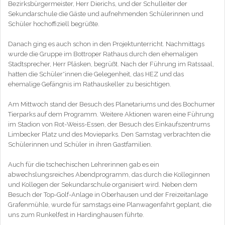
Bezirksbürgermeister, Herr Dierichs, und der Schulleiter der
Sekundarschule die Gäste und aufnehmenden Schülerinnen und
Schüler hochoffiziell begrüßte.
Danach ging es auch schon in den Projektunterricht. Nachmittags
wurde die Gruppe im Bottroper Rathaus durch den ehemaligen
Stadtsprecher, Herr Pläsken, begrüßt. Nach der Führung im Ratssaal,
hatten die Schüler*innen die Gelegenheit, das HEZ und das
ehemalige Gefängnis im Rathauskeller zu besichtigen.
Am Mittwoch stand der Besuch des Planetariums und des Bochumer
Tierparks auf dem Programm. Weitere Aktionen waren eine Führung
im Stadion von Rot-Weiss-Essen, der Besuch des Einkaufszentrums
Limbecker Platz und des Movieparks. Den Samstag verbrachten die
Schülerinnen und Schüler in ihren Gastfamilien.
Auch für die tschechischen Lehrerinnen gab es ein
abwechslungsreiches Abendprogramm, das durch die Kolleginnen
und Kollegen der Sekundarschule organisiert wird. Neben dem
Besuch der Top-Golf-Anlage in Oberhausen und der Freizeitanlage
Grafenmühle, wurde für samstags eine Planwagenfahrt geplant, die
uns zum Runkelfest in Hardinghausen führte.